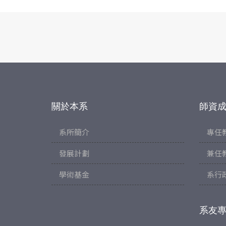
關於本系
師資
系所簡介
專任
發展計劃
兼任
學術基金
系行
系友