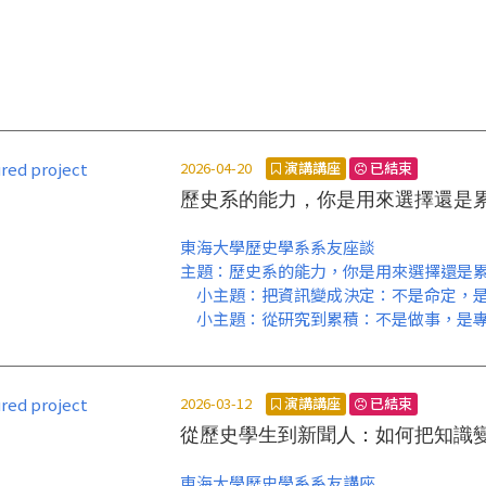
2026-04-20
演講講座
已結束
歷史系的能力，你是用來選擇還是
東海大學歷史學系系友座談
主題：歷史系的能力，你是用來選擇還是
小主題：把資訊變成決定：不是命定，是
小主題：從研究到累積：不是做事，是專
講者：陳鄉葆 系友(第55屆系友，財團法
賴怡慈 系友(第55屆系友，逢甲大學文
主持：蘇信恩 老師
2026-03-12
演講講座
已結束
時間：2026年4月28日(二) 12：20~14：00
從歷史學生到新聞人：如何把知識
地點：歷史系第一研討室
報名者，中午備有餐盒！
東海大學歷史學系系友講座
報名至4/25止。