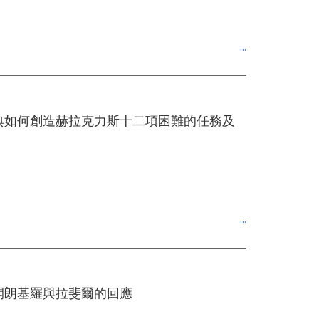
典如何創造赫拉克力斯十二項困難的任務及
開朗基羅與拉斐爾的回應