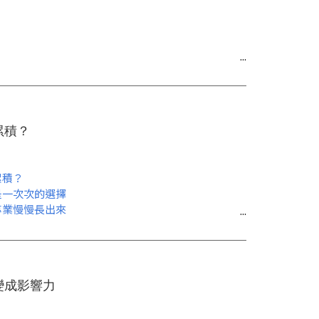
累積？
累積？
一次次的選擇
業慢慢長出來
人台灣美術基金會營運組經理)
化資產與文物保存研究中心研究員)
變成影響力