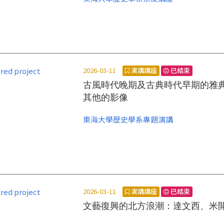
報名:
https://ithu.tw/ofF4d
2026-03-11
演講講座
已結束
古風時代晚期及古典時代早期的雅
其他的影像
東海大學歷史學系專題演講
2026-03-11
演講講座
已結束
文藝復興的北方浪潮：達文西、米