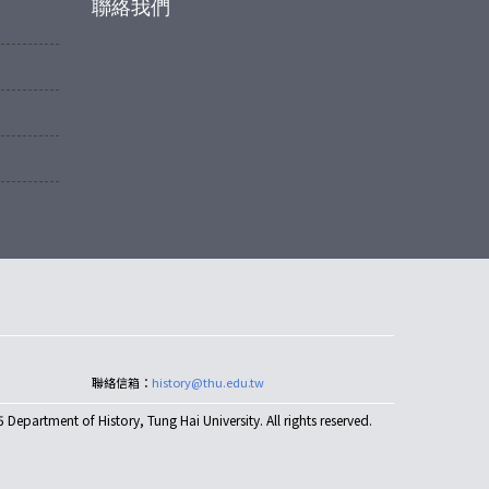
聯絡我們
聯絡信箱：
history@thu.edu.tw
epartment of History, Tung Hai University. All rights reserved.