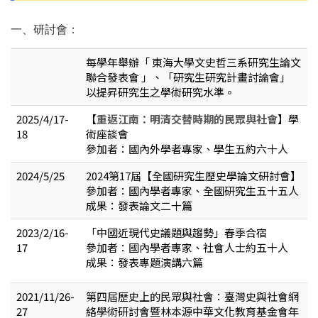
一、研討會：
每學年舉辦
「 東海大學文史哲三系研究生論文
聯合發表會 」
、
「研究生研究計畫討論會」
以提昇研究生之學術研究水準。
2025/4/17-
【
重返江南：明清交替時期的民眾與社會
】學
18
術座談會
參加者：國內外學者專家、學生五約六十人
2024/5/25
2024第17屆【全國研究生歷史學論文研討會】
參加者：國內學者專家、全國研究生五十五人
成果：發表論文二十篇
2023/2/16-
「中國近現代史議題與趨勢」
春季合宿
17
參加者：國內學者專家、社會人士約五十人
成果：發表專題演講六篇
2021/11/26-
第四屆歷史上的民眾與社會：臺灣史與社會網
27
絡學術研討會暨林本源中華文化教育基金會年