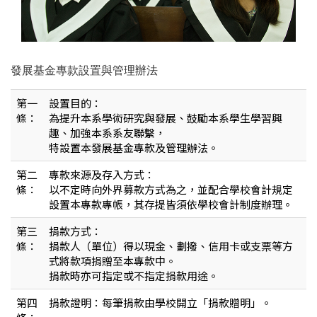
發展基金專款設置與管理辦法
第一
設置目的：
條：
為提升本系學術研究與發展、鼓勵本系學生學習興
趣、加強本系系友聯繫，
特設置本發展基金專款及管理辦法。
第二
專款來源及存入方式：
條：
以不定時向外界募款方式為之，並配合學校會計規定
設置本專款專帳，其存提皆須依學校會計制度辦理。
第三
捐款方式：
條：
捐款人（單位）得以現金、劃撥、信用卡或支票等方
式將款項捐贈至本專款中。
捐款時亦可指定或不指定捐款用途。
第四
捐款證明：每筆捐款由學校開立「捐款贈明」。