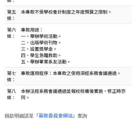
條：
第五
本專款不受學校會計制度之年度預算之限制。
條：
第六
專款用途：
條：
一、舉辦學術活動。
二、出版學術刊物。
三、設置獎學金。
四、學生急難救助。
五、舉辦畢業系友活動。
第七
專款運用程序：本專款之使用須經系務會議通過。
條：
第八
本辦法經系務會議通過並報校核備後實施，修正時亦
條：
同。
「募款委員會網站」
捐款明細請至
查詢