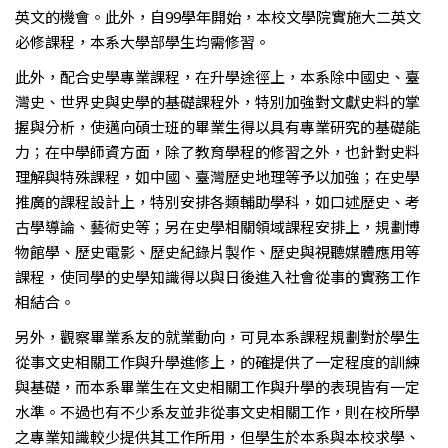
英文的機會。此外，自99學年開始，本校文學院實施大二英文
必修課程，本系大學部學生均需修習。
此外，配合史學專業課程，在升學途徑上，本系除中國史、臺
灣史、世界史與史學的基礎課程外，特別加強對文獻史料的掌
握與分析，使邁向碩士班的畢業生得以具有專業研究的基礎能
力；在中學師資方面，除了教育學程的修習之外，也針對史料
理解與特殊課程，如中國、臺灣歷史地理等予以加強；在史學
推廣的課程設計上，特別安排各類輔助學科，如口述歷史、考
古學導論、藝術史等；另在史學相關領域課程安排上，規劃博
物館學、歷史電影、歷史紀錄片製作、歷史與視聽媒體應用等
課程，使同學的史學知識得以與日後進入社會從事的實務工作
相結合。
另外，觀察畢業系友的就業動向，可見本系課程規劃對於學生
從事文史相關工作與升學進修上，的確提供了一定程度的訓練
與基礎，而本系畢業生在文史相關工作與升學的表現皆有一定
水準。不過也有不少系友並非從事文史相關工作，則在校所學
之專業知識較少提供其工作所用，但學生於本系與本校求學、