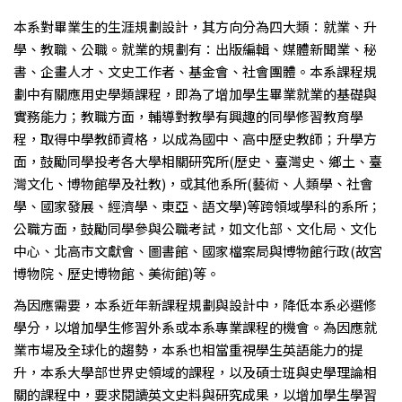
本系對畢業生的生涯規劃設計，其方向分為四大類：就業、升
學、教職、公職。就業的規劃有：出版編輯、媒體新聞業、秘
書、企畫人才、文史工作者、基金會、社會團體。本系課程規
劃中有關應用史學類課程，即為了增加學生畢業就業的基礎與
實務能力；教職方面，輔導對教學有興趣的同學修習教育學
程，取得中學教師資格，以成為國中、高中歷史教師；升學方
面，鼓勵同學投考各大學相關研究所(歷史、臺灣史、鄉土、臺
灣文化、博物館學及社教)，或其他系所(藝術、人類學、社會
學、國家發展、經濟學、東亞、語文學)等跨領域學科的系所；
公職方面，鼓勵同學參與公職考試，如文化部、文化局、文化
中心、北高市文獻會、圖書館、國家檔案局與博物館行政(故宮
博物院、歷史博物館、美術館)等。
為因應需要，本系近年新課程規劃與設計中，降低本系必選修
學分，以增加學生修習外系或本系專業課程的機會。為因應就
業市場及全球化的趨勢，本系也相當重視學生英語能力的提
升，本系大學部世界史領域的課程，以及碩士班與史學理論相
關的課程中，要求閱讀英文史料與研究成果，以增加學生學習