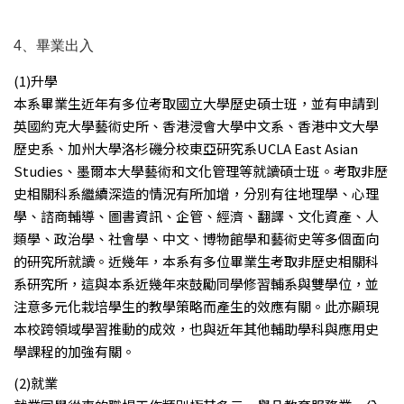
4、畢業出入
(1)升學
本系畢業生近年有多位考取國立大學歷史碩士班，並有申請到
英國約克大學藝術史所、香港浸會大學中文系、香港中文大學
歷史系、加州大學洛杉磯分校東亞研究系UCLA East Asian
Studies、墨爾本大學藝術和文化管理等就讀碩士班。考取非歷
史相關科系繼續深造的情況有所加增，分別有往地理學、心理
學、諮商輔導、圖書資訊、企管、經濟、翻譯、文化資產、人
類學、政治學、社會學、中文、博物館學和藝術史等多個面向
的研究所就讀。近幾年，本系有多位畢業生考取非歷史相關科
系研究所，這與本系近幾年來鼓勵同學修習輔系與雙學位，並
注意多元化栽培學生的教學策略而產生的效應有關。此亦顯現
本校跨領域學習推動的成效，也與近年其他輔助學科與應用史
學課程的加強有關。
(2)就業