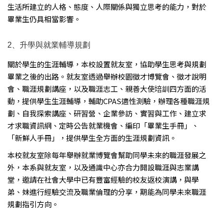
生活所建立的人格、態度、人際關係與獨立思考的能力，對於
畢業生仍具相當影響。
2、升學與就業輔導規劃
關於學生的生涯輔導，本校設置就友室，協助學生思考與規劃
畢業之後的出路。就友室透過舉辦校園徵才博覽會、徵才說明
會、職涯規劃講座，以及職涯志工、親善大使培訓四方面的活
動，提供學生生涯輔導，輔助CPAS適性測驗，辦理各種職涯規
劃、自我探索講座、研習營、企業參訪、實習與工作、建立求
才求職資訊網、定時公告就業機會、編印「畢業生手冊」、
「新鮮人手冊」，提供學生全方面的生涯規劃資訊。
本校就友室除每年舉辦就業博覽會幫助同學未來的職涯發展之
外，本系與就友室，以及通識中心亦合力開設職涯與志業講
堂，邀請在社會大學中已有豐富經驗的校友返校演講，與學
弟、妹進行經驗交流及職業倫理的分享，期能為同學未來職涯
規劃指引方向。