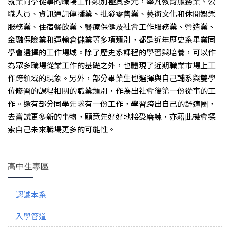
就業同學從事的職場工作類別極其多元，舉凡教育服務業、公
職人員、資訊通訊傳播業、批發零售業、藝術文化和休閒娛樂
服務業、住宿餐飲業、醫療保健及社會工作服務業、營造業、
金融保險業和運輸倉儲業等多項類別，都是近年歷史系畢業同
學會選擇的工作場域。除了歷史系課程的學習與培養，可以作
為眾多職場從業工作的基礎之外，也體現了近期職業市場上工
作跨領域的現象。另外，部分畢業生也選擇與自己輔系與雙學
位修習的課程相關的職業類別，作為出社會後第一份從事的工
作。還有部分同學先求有一份工作，學習跨出自己的舒適圈，
去嘗試更多新的事物，願意先好好地接受磨練，亦藉此機會探
索自己未來職場更多的可能性。
高中生專區
認識本系
入學管道